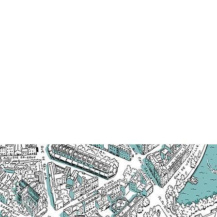
Bienvenue dans notre galerie des cartes revisitées
" Redécouvrez vos villes et quartiers préféré
travers le regard artistique de Samy Dion, en
interprétation sensible et vivante, et invitati
voyage. "