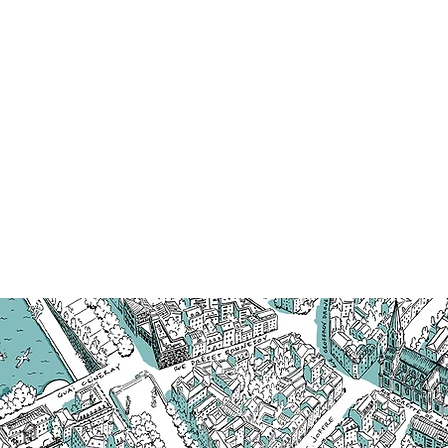
.
s à
tre
on au