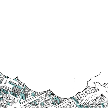
dans l’espace. Des rues, des places,
des bâtiments témoins de notre
passage.
"