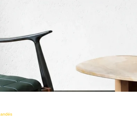
Aperçu rapide
mmandés