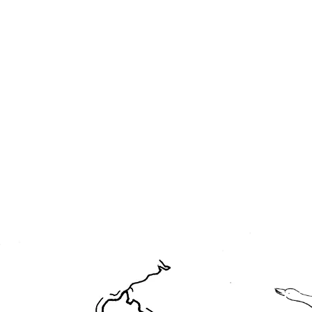
Les création
La Galerie